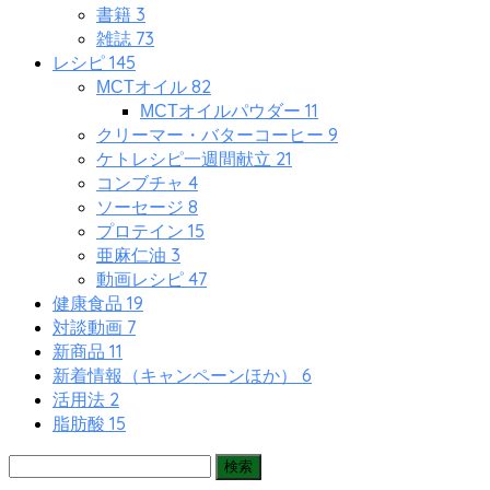
3
書籍
73
雑誌
145
レシピ
82
MCTオイル
11
MCTオイルパウダー
9
クリーマー・バターコーヒー
21
ケトレシピ一週間献立
4
コンブチャ
8
ソーセージ
15
プロテイン
3
亜麻仁油
47
動画レシピ
19
健康食品
7
対談動画
11
新商品
6
新着情報（キャンペーンほか）
2
活用法
15
脂肪酸