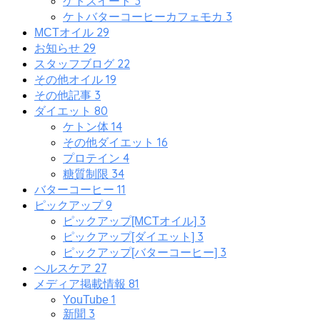
3
ケトスイート
3
ケトバターコーヒーカフェモカ
29
MCTオイル
29
お知らせ
22
スタッフブログ
19
その他オイル
3
その他記事
80
ダイエット
14
ケトン体
16
その他ダイエット
4
プロテイン
34
糖質制限
11
バターコーヒー
9
ピックアップ
3
ピックアップ[MCTオイル]
3
ピックアップ[ダイエット]
3
ピックアップ[バターコーヒー]
27
ヘルスケア
81
メディア掲載情報
1
YouTube
3
新聞