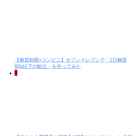
【糖質制限×コンビニ】セブンイレブンで「1日糖質
60g以下の献立」を作ってみた
4